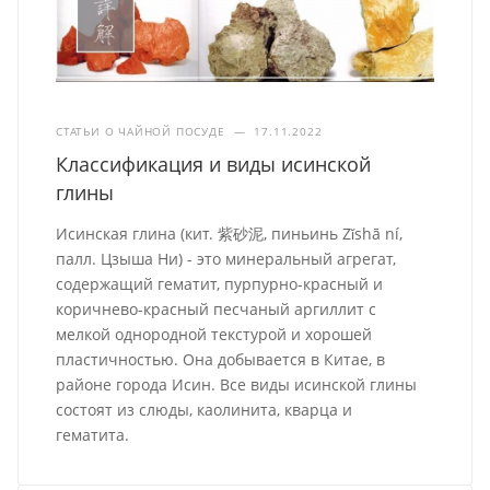
СТАТЬИ О ЧАЙНОЙ ПОСУДЕ
—
17.11.2022
Классификация и виды исинской
глины
Исинская глина (кит. 紫砂泥, пиньинь Zǐshā ní,
палл. Цзыша Ни) - это минеральный агрегат,
содержащий гематит, пурпурно-красный и
коричнево-красный песчаный аргиллит с
мелкой однородной текстурой и хорошей
пластичностью. Она добывается в Китае, в
районе города Исин. Все виды исинской глины
состоят из слюды, каолинита, кварца и
гематита.