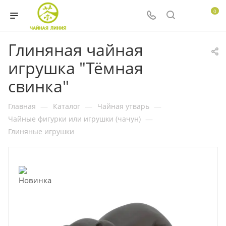
0
Глиняная чайная
игрушка "Тёмная
свинка"
Главная
—
Каталог
—
Чайная утварь
—
Чайные фигурки или игрушки (чачун)
—
Глиняные игрушки