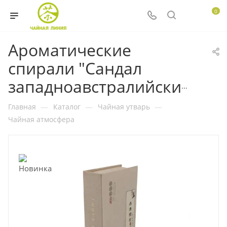
0
Ароматические
спирали "Сандал
западноавстралийский"
Главная
—
Каталог
—
Чайная утварь
—
Чайная атмосфера