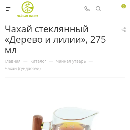
0
Чахай стеклянный
«Дерево и лилии», 275
мл
Главная
—
Каталог
—
Чайная утварь
—
Чахай (гундаобэй)