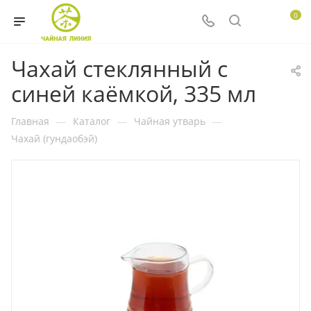
0
Чахай стеклянный с
синей каёмкой, 335 мл
Главная
—
Каталог
—
Чайная утварь
—
Чахай (гундаобэй)