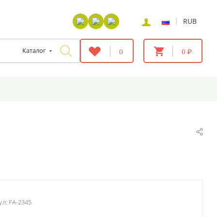
|
RUB
Каталог
0
0 ₽
ул:
FA-2345