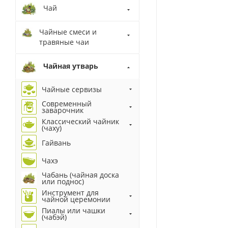
Чай
Чайные смеси и
травяные чаи
Чайная утварь
Чайные сервизы
Современный
заварочник
Классический чайник
(чаху)
Гайвань
Чахэ
Чабань (чайная доска
или поднос)
Инструмент для
чайной церемонии
Пиалы или чашки
(чабэй)