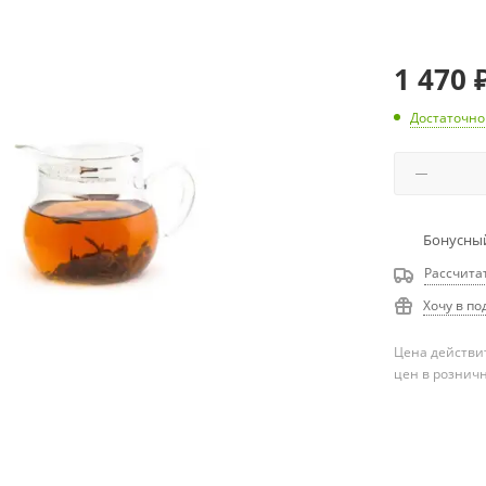
1 470
Достаточно
Бонусный
Рассчита
Хочу в по
Цена действит
цен в рознич