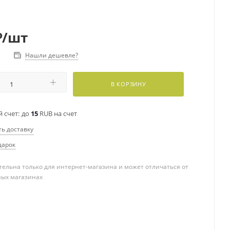
₽
/шт
Нашли дешевле?
В КОРЗИНУ
 счет:
до
15
RUB на счет
ть доставку
дарок
ельна только для интернет-магазина и может отличаться от
ных магазинах