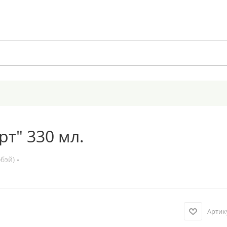
т" 330 мл.
бэй)
Артик