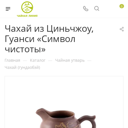
0
Чахай из Циньчжоу,
Гуанси «Символ
чистоты»
Главная
—
Каталог
—
Чайная утварь
—
Чахай (гундаобэй)