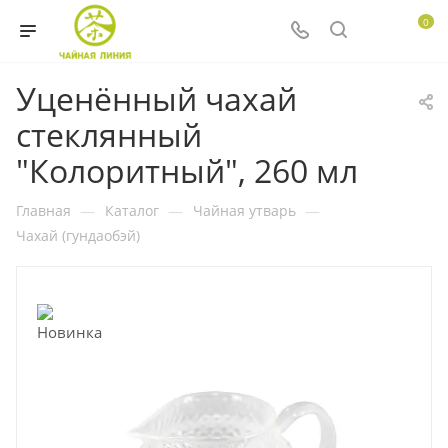
0
Уценённый чахай
стеклянный
"Колоритный", 260 мл
Главная
—
Каталог
—
Чайная утварь
—
Чахай (гундаобэй)