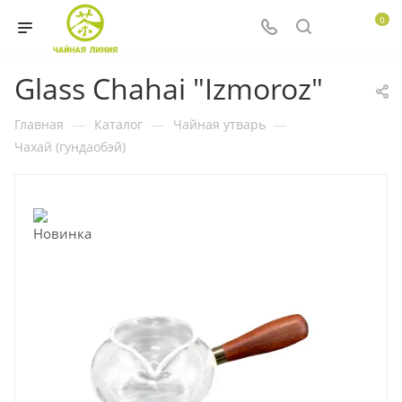
0
Glass Chahai "Izmoroz"
Главная
—
Каталог
—
Чайная утварь
—
Чахай (гундаобэй)