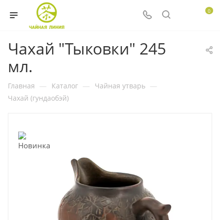
0
Чахай "Тыковки" 245
мл.
Главная
—
Каталог
—
Чайная утварь
—
Чахай (гундаобэй)