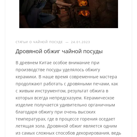
СТАТЬИ О ЧАЙНОЙ ПОСУДЕ
—
24.01.2023
Дровяной обжиг чайной посуды
В древнем Китае особое внимание при
производстве посуды уделялось обжигу
керамики. В наше время современные мастера
продолжают работать с дровяными печами, как
с живым инструментом, результат обжига в
которых всегда непредсказуем. Керамическое
изделие получается удивительно органичным
благодаря обжигу при очень высоких
температурах, где в процессе горения оседает
летящая зола. Дровяной обжиг является одним
из самых сложных способов декорирования, ведь