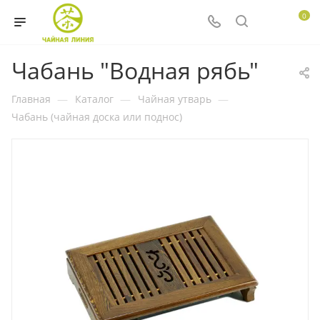
0
Чабань "Водная рябь"
Главная
—
Каталог
—
Чайная утварь
—
Чабань (чайная доска или поднос)