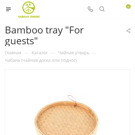
0
Bamboo tray "For
guests"
Главная
—
Каталог
—
Чайная утварь
—
Чабань (чайная доска или поднос)