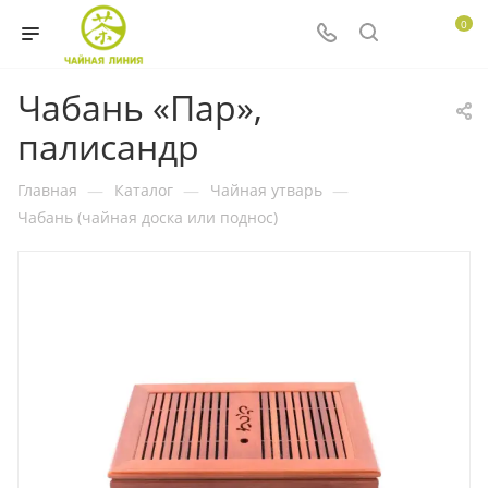
0
Чабань «Пар»,
палисандр
Главная
—
Каталог
—
Чайная утварь
—
Чабань (чайная доска или поднос)