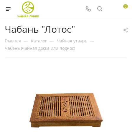
0
Чабань "Лотос"
Главная
—
Каталог
—
Чайная утварь
—
Чабань (чайная доска или поднос)