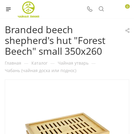
0
Branded beech
shepherd's hut "Forest
Beech" small 350x260
Главная
—
Каталог
—
Чайная утварь
—
Чабань (чайная доска или поднос)