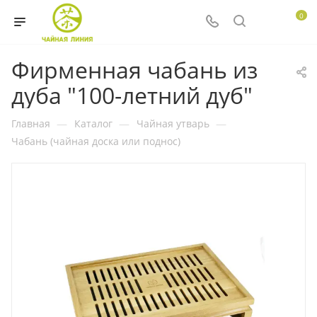
0
Фирменная чабань из
дуба "100-летний дуб"
Главная
—
Каталог
—
Чайная утварь
—
Чабань (чайная доска или поднос)