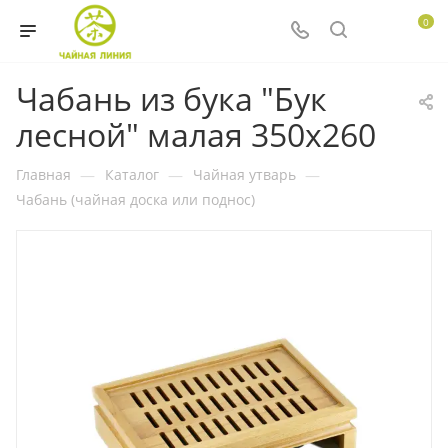
0
Чабань из бука "Бук
лесной" малая 350х260
Главная
—
Каталог
—
Чайная утварь
—
Чабань (чайная доска или поднос)