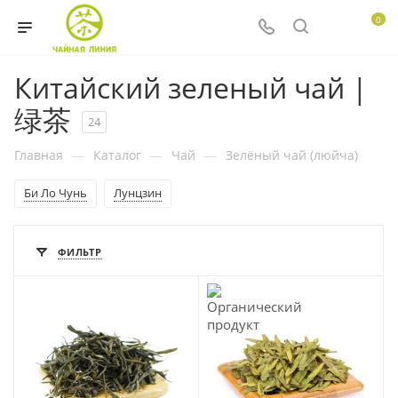
0
Китайский зеленый чай |
绿茶
24
Главная
—
Каталог
—
Чай
—
Зелёный чай (люйча)
Би Ло Чунь
Лунцзин
ФИЛЬТР