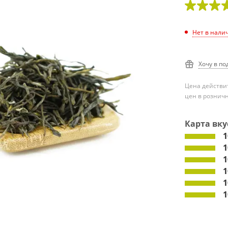
Нет в нали
Хочу в по
Цена действит
цен в рознич
Карта вку
1
1
1
1
1
1