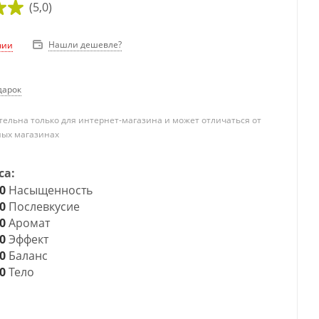
(5,0)
Нашли дешевле?
чии
дарок
ельна только для интернет-магазина и может отличаться от
ных магазинах
са:
0
Насыщенность
0
Послевкусие
0
Аромат
0
Эффект
0
Баланс
0
Тело