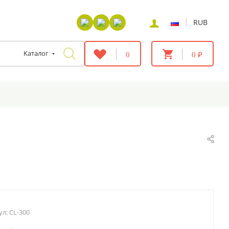
|
RUB
Каталог
0
0 ₽
ул:
CL-300