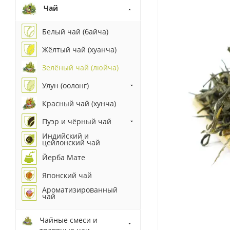
Чай
Белый чай (байча)
Жёлтый чай (хуанча)
Зелёный чай (люйча)
Улун (оолонг)
Красный чай (хунча)
Пуэр и чёрный чай
Индийский и
цейлонский чай
Йерба Мате
Японский чай
Ароматизированный
чай
Чайные смеси и