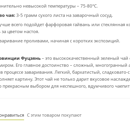
нительно невысокой температуры – 75-80°C.
о чая:
3-5 грамм сухого листа на заварочный сосуд.
чше всего подойдет фарфоровая гайвань или стеклянная ко
 за цветом настоя.
варивание проливами, начиная с коротких экспозиций.
ровинции Фуцзянь
– это высококачественный зеленый чай 
иром. Его главное достоинство – сложный, многогранный
 процессе заваривания. Легкий, бархатистый, сладковато-
олняет картину. Этот чай не только дарит вкусовое наслажд
го прекрасным выбором для неспешного, вдумчивого чаепит
понравиться
С этим товаром покупают