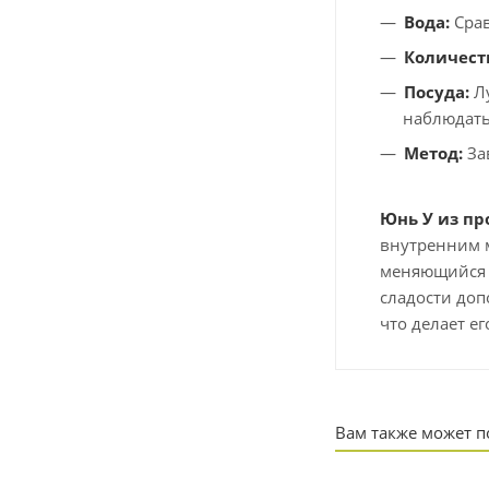
Вода:
Срав
Количеств
Посуда:
Лу
наблюдать
Метод:
За
Юнь У из п
внутренним м
меняющийся в
сладости доп
что делает е
Вам также может 