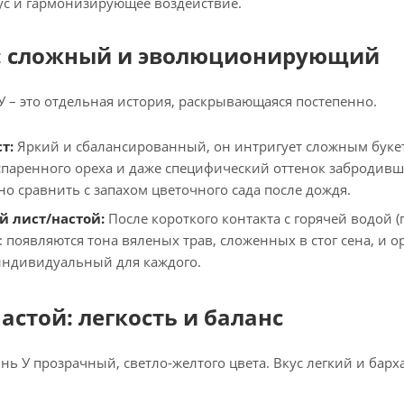
ус и гармонизирующее воздействие.
: сложный и эволюционирующий
 – это отдельная история, раскрывающаяся постепенно.
т:
Яркий и сбалансированный, он интригует сложным букет
спаренного ореха и даже специфический оттенок забродивши
но сравнить с запахом цветочного сада после дождя.
 лист/настой:
После короткого контакта с горячей водой
: появляются тона вяленых трав, сложенных в стог сена, и 
индивидуальный для каждого.
настой: легкость и баланс
нь У прозрачный, светло-желтого цвета. Вкус легкий и барх