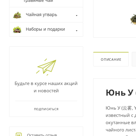
травяные чаи
Чайная утварь
Наборы и подарки
ОПИСАНИЕ
Будьте в курсе наших акций
Юнь У 
и новостей
Юнь У (云雾, Y
ПОДПИСАТЬСЯ
известный с 
окутанные вл
чайного лист
Оставить отзыв