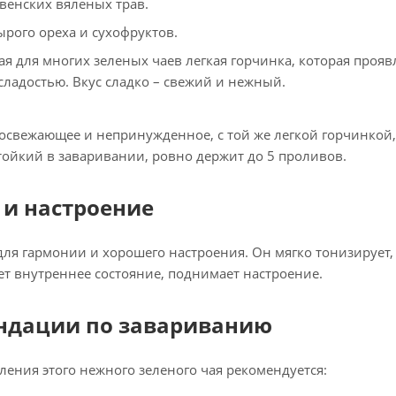
венских вяленых трав.
ырого ореха и сухофруктов.
ая для многих зеленых чаев легкая горчинка, которая проявл
сладостью. Вкус сладко – свежий и нежный.
освежающее и непринужденное, с той же легкой горчинкой
тойкий в заваривании, ровно держит до 5 проливов.
 и настроение
для гармонии и хорошего настроения. Он мягко тонизирует, 
т внутреннее состояние, поднимает настроение.
ндации по завариванию
ления этого нежного зеленого чая рекомендуется: