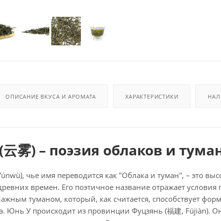
ОПИСАНИЕ ВКУСА И АРОМАТА
ХАРАКТЕРИСТИКИ
НАЛ
(
云
雾
) – поэзия облаков и тума
únwù), чье имя переводится как "Облака и туман", – это в
древних времен. Его поэтичное название отражает условия 
ажным туманом, который, как считается, способствует фор
а. Юнь У происходит из провинции Фуцзянь (福建, Fújiàn). О