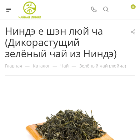
0
Ниндэ е шэн люй ча
(Дикорастущий
зелёный чай из Ниндэ)
Главная
—
Каталог
—
Чай
—
Зелёный чай (люйча)