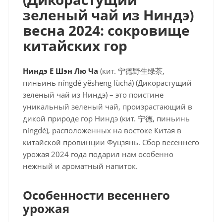
зеленый чай из Ниндэ)
весна 2024: сокровище
китайских гор
Ниндэ Е Шэн Лю Ча
(кит. 宁德野生绿茶,
пиньинь níngdé yěshēng lǜchá) (Дикорастущий
зеленый чай из Ниндэ) – это поистине
уникальный зеленый чай, произрастающий в
дикой природе гор Ниндэ (кит. 宁德, пиньинь
níngdé), расположенных на востоке Китая в
китайской провинции Фуцзянь. Сбор весеннего
урожая 2024 года подарил нам особенно
нежный и ароматный напиток.
Особенности весеннего
урожая