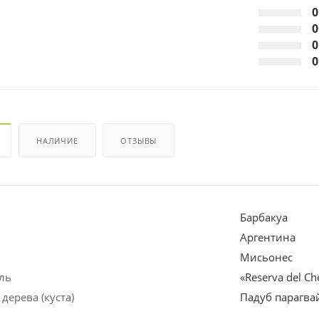
0
0
0
0
НАЛИЧИЕ
ОТЗЫВЫ
Барбакуа
Аргентина
Мисьонес
ль
«Reserva del Ch
дерева (куста)
Падуб парагва