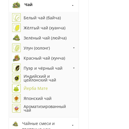
Чай
Белый чай (байча)
Жёлтый чай (хуанча)
Зелёный чай (люйча)
Улун (оолонг)
Красный чай (хунча)
Пуэр и чёрный чай
Индийский и
цейлонский чай
Йерба Мате
Японский чай
Ароматизированный
чай
Чайные смеси и