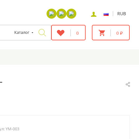
|
RUB
Каталог
0
0 ₽
г
ул:
YM-003