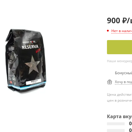
900
₽
/
Нет в нали
Наши менеджеры
Бонусный
Хочу в по
Цена действит
цен в рознич
Карта вку
0
0