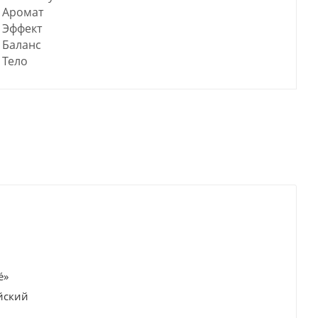
Аромат
Эффект
Баланс
Тело
é»
йский