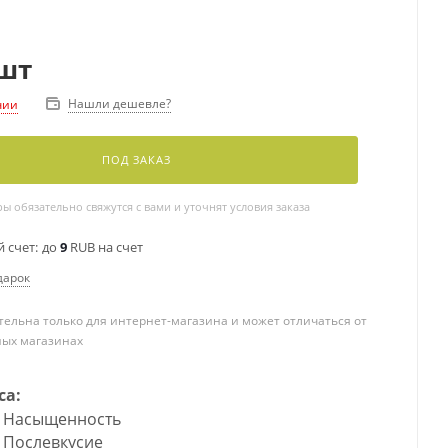
шт
Нашли дешевле?
чии
ПОД ЗАКАЗ
 обязательно свяжутся с вами и уточнят условия заказа
 счет:
до
9
RUB на счет
дарок
ельна только для интернет-магазина и может отличаться от
ных магазинах
са:
Насыщенность
Послевкусие