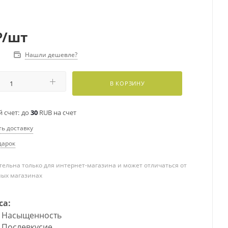
₽
/шт
Нашли дешевле?
В КОРЗИНУ
 счет:
до
30
RUB на счет
ть доставку
дарок
ельна только для интернет-магазина и может отличаться от
ных магазинах
са:
Насыщенность
Послевкусие