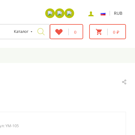
|
RUB
Каталог
0
0 ₽
ул:
YM-105