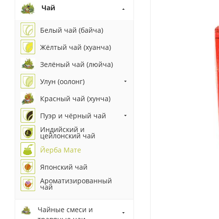
Чай
Белый чай (байча)
Жёлтый чай (хуанча)
Зелёный чай (люйча)
Улун (оолонг)
Красный чай (хунча)
Пуэр и чёрный чай
Индийский и
цейлонский чай
Йерба Мате
Японский чай
Ароматизированный
чай
Чайные смеси и