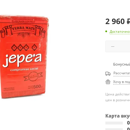
2 960
Достаточно
Бонусный
Рассчита
Хочу в по
Цена действит
цен в рознич
Карта вку
0
0