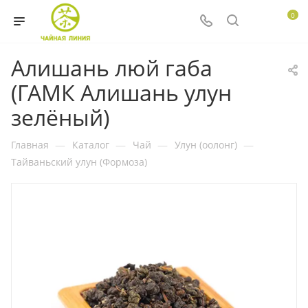
0
Алишань люй габа
(ГАМК Алишань улун
зелёный)
Главная
—
Каталог
—
Чай
—
Улун (оолонг)
—
Тайваньский улун (Формоза)