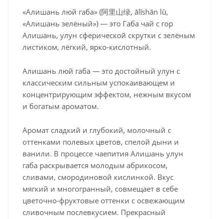
«Алишань люй габа» (阿里山绿, ālǐshān lǜ,
«Алишань зелёный») — это Габа чай с гор
Алишань, улун сферической скрутки с зелёным
листиком, лёгкий, ярко-кислотный.
Алишань люй габа — это достойный улун с
классическим сильным успокаивающем и
концентрирующим эффектом, нежным вкусом
и богатым ароматом.
Аромат сладкий и глубокий, молочный с
оттенками полевых цветов, спелой дыни и
ванили. В процессе чаепития Алишань улун
габа раскрывается молодым абрикосом,
сливами, смородиновой кислинкой. Вкус
мягкий и многогранный, совмещает в себе
цветочно-фруктовые оттенки с освежающим
сливочным послевкусием. Прекрасный