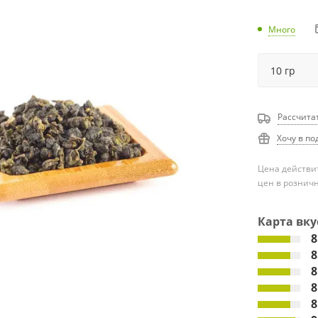
Много
Рассчита
Хочу в по
Цена действит
цен в рознич
Карта вку
8
8
8
8
8