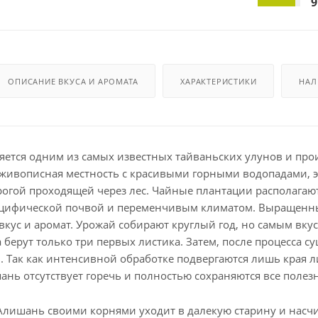
9
ОПИСАНИЕ ВКУСА И АРОМАТА
ХАРАКТЕРИСТИКИ
НАЛ
ется одним из самых известных тайваньских улунов и произр
живописная местность с красивыми горными водопадами, 
огой проходящей через лес. Чайные плантации располагаю
ецифической почвой и переменчивым климатом. Выращенный 
кус и аромат. Урожай собирают круглый год, но самым вку
 берут только три первых листика. Затем, после процесса с
 Так как интенсивной обработке подвергаются лишь края ли
ань отсутствует горечь и полностью сохраняются все полез
Алишань своими корнями уходит в далекую старину и насчи