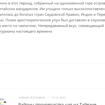
нно в этот период, собранный на одноименной горе остров
тайских мандаринов. Им угощали только высокопоставленн
тилась до богатых стран Саудовской Аравии, Индии и Пере
ю. Позже аристократический улун был доставлен в короле
 место на чаепитиях. Непередаваемый вкус, совмещающий о
 гурманы настоящего времени.
ЧАЙНАЯ ГЕОГРАФИЯ
—
19.10.2022
Районы производства чая на Тайване