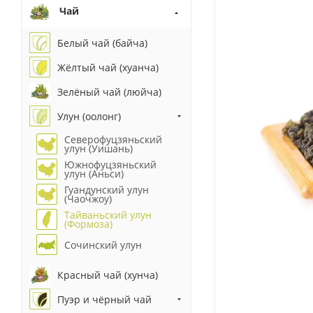
Чай
Белый чай (байча)
Жёлтый чай (хуанча)
Зелёный чай (люйча)
Улун (оолонг)
Северофуцзяньский
улун (Уишань)
Южнофуцзяньский
улун (Аньси)
Гуандунский улун
(Чаочжоу)
Тайваньский улун
(Формоза)
Сочинский улун
Красный чай (хунча)
Пуэр и чёрный чай