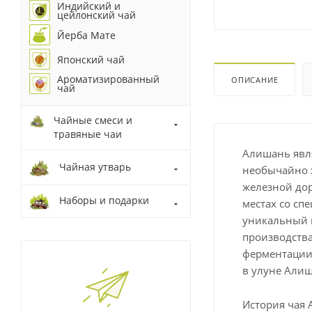
Индийский и
цейлонский чай
Йерба Мате
Японский чай
Ароматизированный
ОПИСАНИЕ
чай
Чайные смеси и
травяные чаи
Алишань явля
Чайная утварь
необычайно 
железной дор
Наборы и подарки
местах со сп
уникальный в
производства
ферментации.
в улуне Алиш
История чая 