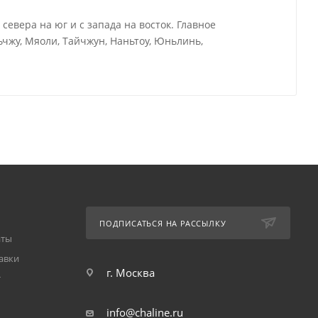
евера на юг и с запада на восток. Главное
ьчжу, Мяоли, Тайчжун, Наньтоу, Юньлинь,
ПОДПИСАТЬСЯ НА РАССЫЛКУ
аты
авки
г. Москва
т
info@chaline.ru