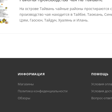
На острове Тайвань чайные районы простираются с с
производство чая находится в Тайбэе, Таоюань, Син
Цзяи, Гаосюн, Тайдун, Хуалянь и Илань.
ИНФОРМАЦИЯ
ПОМОЩЬ
Магазины
Условия опл
Политика конфиденциальности
Условия дост
Обзоры
Вопрос-отве