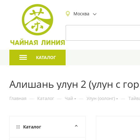
Москва
КАТАЛОГ
Алишань улун 2 (улун с го
Главная
—
Каталог
—
Чай
—
Улун (оолонг)
—
Тайв
Каталог