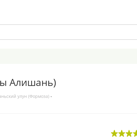
ры Алишань)
аньский улун (Формоза)