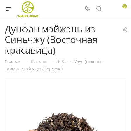
0
Дунфан мэйжэнь из
Синьчжу (Восточная
красавица)
Главная
—
Каталог
—
Чай
—
Улун (оолонг)
—
Тайваньский улун (Формоза)