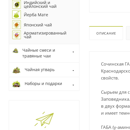
Индийский и
цейлонский чай
Йерба Мате
Японский чай
Ароматизированный
ОПИСАНИЕ
чай
Чайные смеси и
травяные чаи
Сочинская ГА
Чайная утварь
Краснодарско
свойств.
Наборы и подарки
Сырьем для 
Заповедника.
в двух форма
и имеет темн
ГАБА (γ-амин