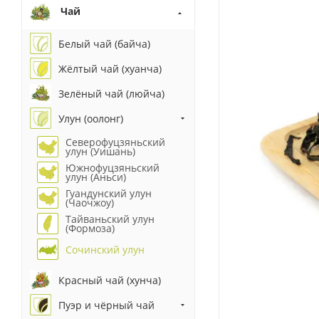
Чай
Белый чай (байча)
Жёлтый чай (хуанча)
Зелёный чай (люйча)
Улун (оолонг)
Северофуцзяньский
улун (Уишань)
Южнофуцзяньский
улун (Аньси)
Гуандунский улун
(Чаочжоу)
Тайваньский улун
(Формоза)
Сочинский улун
Красный чай (хунча)
Пуэр и чёрный чай