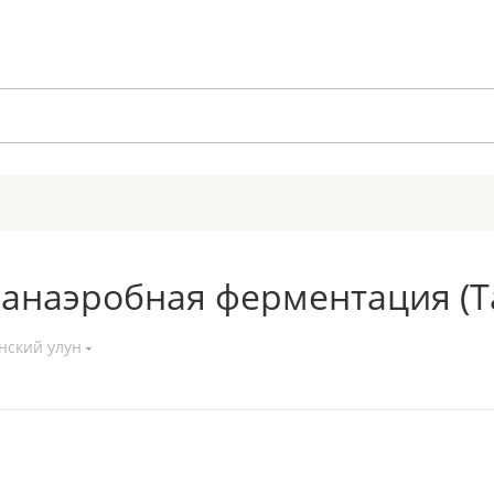
, анаэробная ферментация (Т
нский улун