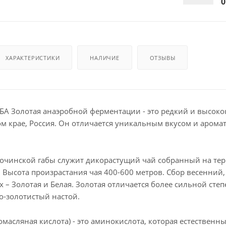
0
ХАРАКТЕРИСТИКИ
НАЛИЧИЕ
ОТЗЫВЫ
БА Золотая анаэробной ферментации - это редкий и высок
м крае, Россия. Он отличается уникальным вкусом и аромат
сочинской габы служит дикорастущий чай собранный на те
 Высота произрастания чая 400-600 метров. Сбор весенний,
х – Золотая и Белая. Золотая отличается более сильной ст
о-золотистый настой.
омасляная кислота) - это аминокислота, которая естествен