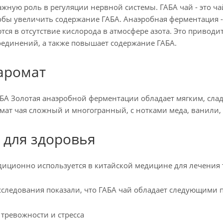
ажную роль в регуляции нервной системы. ГАБА чай - это 
обы увеличить содержание ГАБА. Анаэробная ферментация - 
ся в отсутствие кислорода в атмосфере азота. Это привод
единений, а также повышает содержание ГАБА.
 аромат
БА Золотая анаэробной ферментации обладает мягким, сла
мат чая сложный и многогранный, с нотками меда, ванили,
 для здоровья
диционно используется в китайской медицине для лечения т
следования показали, что ГАБА чай обладает следующими 
тревожности и стресса