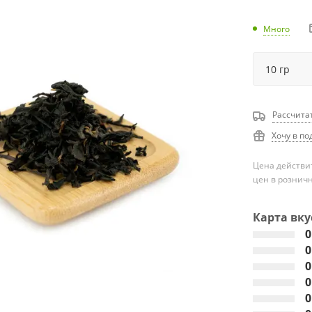
Много
Рассчита
Хочу в по
Цена действит
цен в рознич
Карта вку
0
0
0
0
0