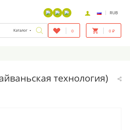
|
RUB
Каталог
0
0 ₽
айваньская технология)