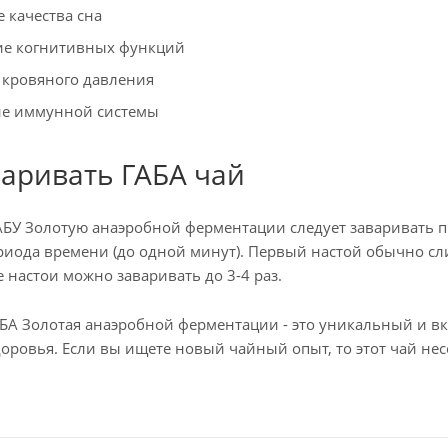
 качества сна
е когнитивных функций
кровяного давления
ие иммунной системы
варивать ГАБА чай
БУ Золотую анаэробной ферментации следует заваривать пр
риода времени (до одной минут). Первый настой обычно сли
настои можно заваривать до 3-4 раз.
БА Золотая анаэробной ферментации - это уникальный и в
доровья. Если вы ищете новый чайный опыт, то этот чай не