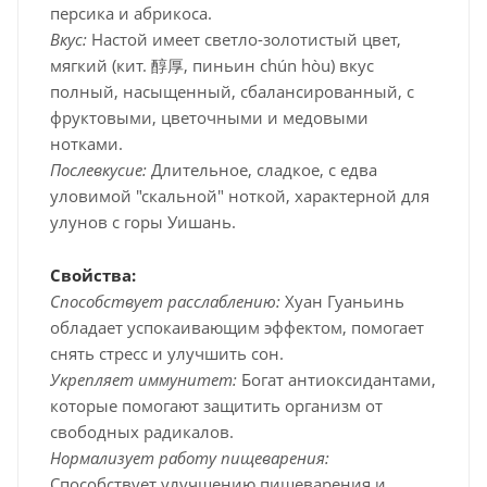
персика и абрикоса.
Вкус:
Настой имеет светло-золотистый цвет,
мягкий (кит. 醇厚, пиньин chún hòu) вкус
полный, насыщенный, сбалансированный, с
фруктовыми, цветочными и медовыми
нотками.
Послевкусие:
Длительное, сладкое, с едва
уловимой "скальной" ноткой, характерной для
улунов с горы Уишань.
Свойства:
Способствует расслаблению:
Хуан Гуаньинь
обладает успокаивающим эффектом, помогает
снять стресс и улучшить сон.
Укрепляет иммунитет:
Богат антиоксидантами,
которые помогают защитить организм от
свободных радикалов.
Нормализует работу пищеварения:
Способствует улучшению пищеварения и