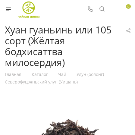
0
Хуан гуаньинь или 105
сорт (Жёлтая
бодхисаттва
милосердия)
Главная
—
Каталог
—
Чай
—
Улун (оолонг)
—
Северофуцзяньский улун (Уишань)