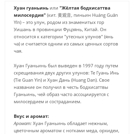
Хуан гуаньинь
или
"
Жёлтая бодхисаттва
милосердия"
(кит. 黄观音, пиньин Huáng Guān
Yīn) – это улун, родом из знаменитых гор
Уишань в провинции Фуцзянь, Китай. Он
относится к категории "утесных улунов" (янь
ча) и считается одним из самых ценных сортов
чая.
Хуан Гуаньинь был выведен в 1997 году путем
скрещивания двух других улунов: Те Гуань Инь
(Tie Guan Yin) и Хуан Дань (Huang Dan). Свое
название он получил в честь бодхисаттвы
Гуаньинь, чей образ часто ассоциируется с
милосердием и состраданием.
Вкус и аромат:
Аромат:
Хуан Гуаньинь обладает нежным,
цветочным ароматом с нотками меда, орхидеи,