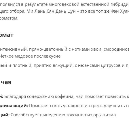
появился в результате многовековой естественной гибриди
его отбора. Ми Лань Сян Дань Цун – это все тот же Фэн Ху
роматом.
ромат
нтенсивный, пряно-цветочный с нотками хвои, смородиново
 Четкое медовое послевкусие.
ый и плотный, приятно вяжущий, с нюансами цитрусов и п
 чая
й:
Благодаря содержанию кофеина, чай помогает повысить 
вливающий:
Помогает снять усталость и стресс, улучшить 
ий:
Способствует выведению токсинов из организма.