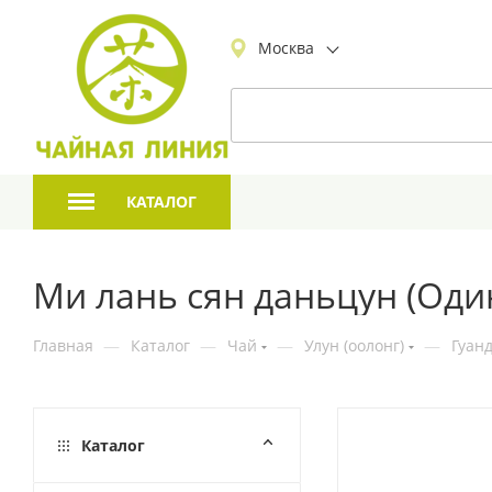
Москва
КАТАЛОГ
Ми лань сян даньцун (Оди
Главная
—
Каталог
—
Чай
—
Улун (оолонг)
—
Гуан
Каталог