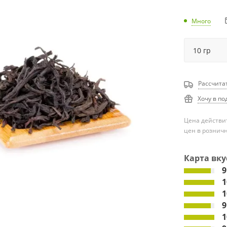
Много
Рассчита
Хочу в по
Цена действит
цен в рознич
Карта вку
9
1
1
9
1