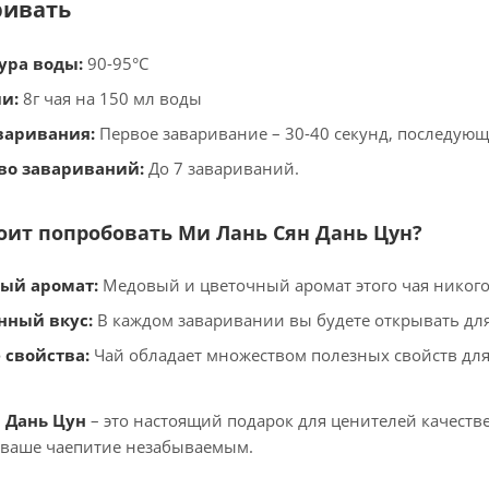
ривать
ура воды:
90-95°С
и:
8г чая на 150 мл воды
варивания:
Первое заваривание – 30-40 секунд, последую
во завариваний:
До 7 завариваний.
оит попробовать Ми Лань Сян Дань Цун?
ый аромат:
Медовый и цветочный аромат этого чая никог
нный вкус:
В каждом заваривании вы будете открывать для
 свойства:
Чай обладает множеством полезных свойств для
 Дань Цун
– это настоящий подарок для ценителей качеств
 ваше чаепитие незабываемым.