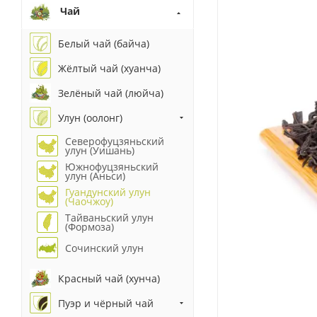
Чай
Белый чай (байча)
Жёлтый чай (хуанча)
Зелёный чай (люйча)
Улун (оолонг)
Северофуцзяньский
улун (Уишань)
Южнофуцзяньский
улун (Аньси)
Гуандунский улун
(Чаочжоу)
Тайваньский улун
(Формоза)
Сочинский улун
Красный чай (хунча)
Пуэр и чёрный чай