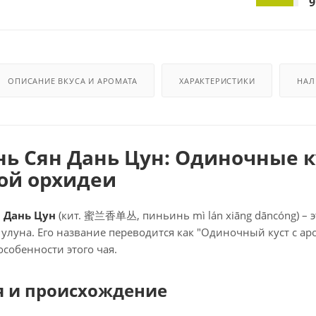
9
ОПИСАНИЕ ВКУСА И АРОМАТА
ХАРАКТЕРИСТИКИ
НАЛ
ь Сян Дань Цун: Одиночные к
ой орхидеи
н Дань Цун
(кит. 蜜兰香单丛, пиньинь mì lán xiāng dāncóng) – 
 улуна. Его название переводится как "Одиночный куст с а
собенности этого чая.
я и происхождение