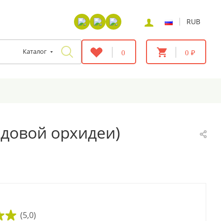
|
RUB
Каталог
0
0 ₽
едовой орхидеи)
(5,0)