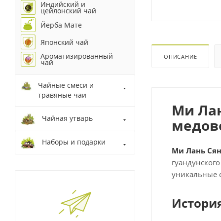
Индийский и
цейлонский чай
Йерба Мате
Японский чай
Ароматизированный
ОПИСАНИЕ
чай
Чайные смеси и
травяные чаи
Ми Лан
Чайная утварь
медов
Наборы и подарки
Ми Лань Ся
гуандунского
уникальные о
Истори