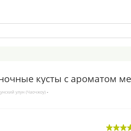
ночные кусты с ароматом м
дунский улун (Чаочжоу)