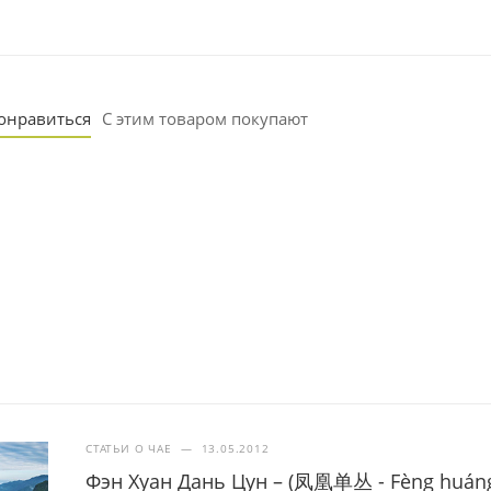
понравиться
С этим товаром покупают
СТАТЬИ О ЧАЕ
—
13.05.2012
Фэн Хуан Дань Цун – (凤凰单丛 - Fèng huáng