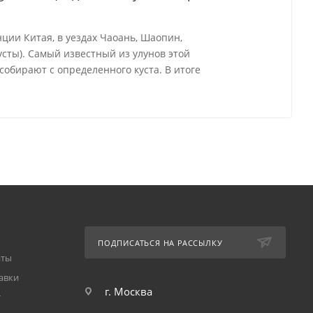
ции Китая, в уездах Чаоань, Шаопин,
сты). Самый известный из улунов этой
, собирают с определенного куста. В итоге
ПОДПИСАТЬСЯ НА РАССЫЛКУ
аты
авки
г. Москва
т