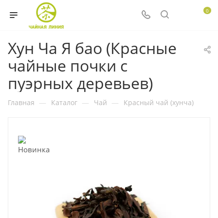
0
Хун Ча Я бао (Красные
чайные почки с
пуэрных деревьев)
Главная
—
Каталог
—
Чай
—
Красный чай (хунча)