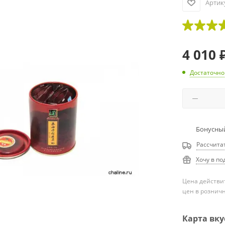
Артик
4 010
Достаточно
Бонусный
Рассчита
Хочу в по
Цена действит
цен в рознич
Карта вку