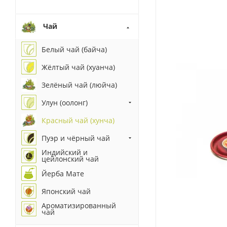
Чай
Белый чай (байча)
Жёлтый чай (хуанча)
Зелёный чай (люйча)
Улун (оолонг)
Красный чай (хунча)
Пуэр и чёрный чай
Индийский и
цейлонский чай
Йерба Мате
Японский чай
Ароматизированный
чай