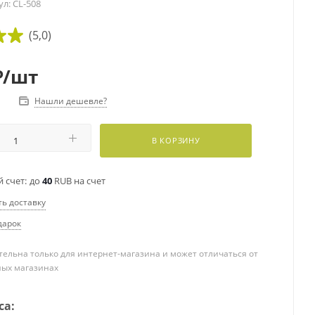
ул:
CL-508
(5,0)
₽
/шт
Нашли дешевле?
В КОРЗИНУ
 счет:
до
40
RUB на счет
ть доставку
дарок
ельна только для интернет-магазина и может отличаться от
ных магазинах
са: