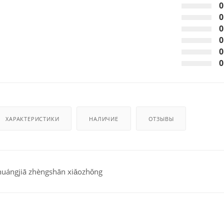
0
0
0
0
0
0
ХАРАКТЕРИСТИКИ
НАЛИЧИЕ
ОТЗЫВЫ
gjiā zhèngshān xiǎozhǒng