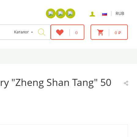
|
RUB
Каталог
0
0 ₽
ry "Zheng Shan Tang" 50