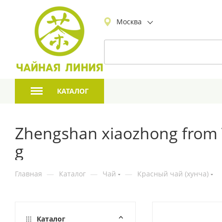
Москва
КАТАЛОГ
Zhengshan xiaozhong from 
g
Главная
—
Каталог
—
Чай
—
Красный чай (хунча)
Каталог