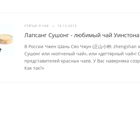
СТАТЬИ О ЧАЕ
—
13.12.2012
Лапсанг Сушонг - любимый чай Уинстона
В России Чжен Шань Сяо Чжун (正山小种, zhengshan xi
Сушонг или «копченый чай», или «дегтярный чай»! 
представителей красных чаев. У Вас наверняка созр
Как так?»