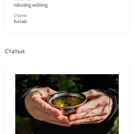
nǎixiāng wūlóng
Страна
Китай
Статьи