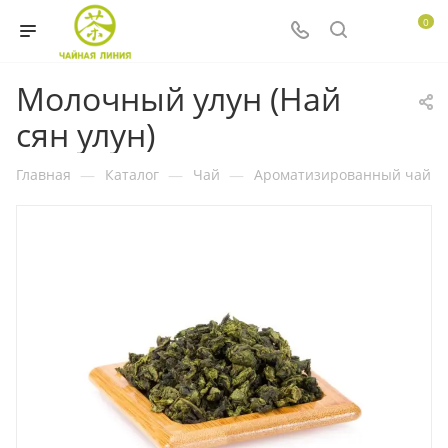
0
Молочный улун (Най
сян улун)
Главная
—
Каталог
—
Чай
—
Ароматизированный чай