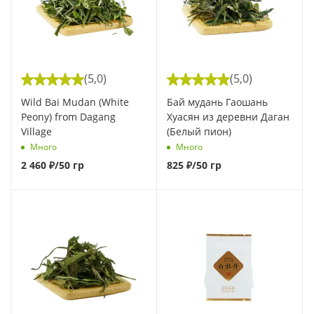
(5,0)
(5,0)
Wild Bai Mudan (White
Бай мудань Гаошань
Peony) from Dagang
Хуасян из деревни Даган
Village
(Белый пион)
Много
Много
2 460
₽
/50 гр
825
₽
/50 гр