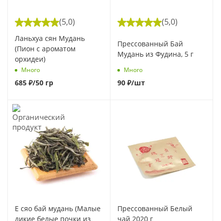
(5,0)
(5,0)
Ланьхуа сян Мудань
Прессованный Бай
(Пион с ароматом
Мудань из Фудина, 5 г
орхидеи)
Много
Много
685
₽
/50 гр
90
₽
/шт
Е сяо бай мудань (Малые
Прессованный Белый
дикие белые почки из
чай 2020 г