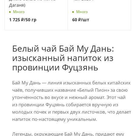
Даганя)
Много
Много
1 725
₽
/50 гр
60
₽
/шт
Белый чай Бай Му Дань:
изысканный напиток из
провинции Фуцзянь
Бай Му Дань — линия изысканных белых китайских
чаёв, получивших название «Белый Пион» за свою
утончённость во вкусе и нежный аромат. Этот чай
из провинции Фуцзянь собирается вручную из
молодых почек и первых двух листочков, что делает
напиток по-настоящему уникальным.
Легенды, окружающие Бай Му Дань, придают ему