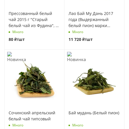
Прессованный белый
Лао Бай Му Дань 2017
чай 2015 г "Старый
года (Выдержанный
белый чай из Фудина", 5
белый пион) марки
г
"Чайная Линия" 200 г
Много
Много
80
₽
/шт
11 720
₽
/шт
Сочинский апрельский
Бай мудань (Белый пион)
белый чай типсовый
Много
Много