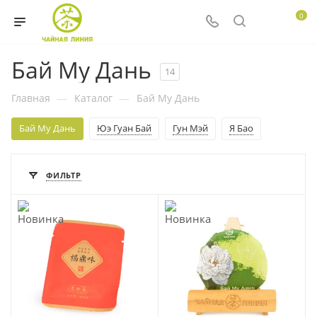
0
Бай Му Дань
14
Главная
—
Каталог
—
Бай Му Дань
Бай Му Дань
Юэ Гуан Бай
Гун Мэй
Я Бао
ФИЛЬТР