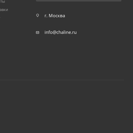
аты
авки
г. Москва
т
info@chaline.ru