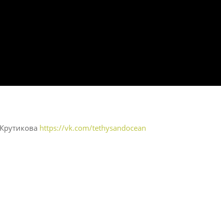
 Крутикова
https://vk.com/tethysandocean