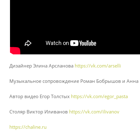
Дизайнер Элина Арсланова
https://vk.com/arselli
Музыкальное сопровождение Роман Бобрышов и Анна
Автор видео Егор Толстых
https://vk.com/egor_pasta
Столяр Виктор Иливанов
https://vk.com/ilivanov
https://chaline.ru