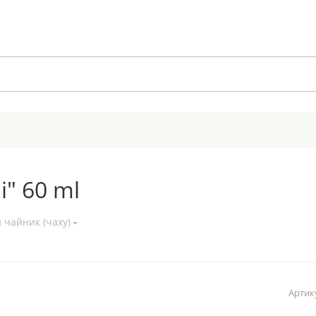
i" 60 ml
 чайник (чаху)
Артик