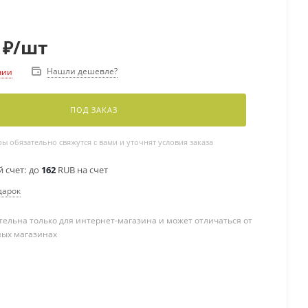
₽
/шт
Нашли дешевле?
чии
ПОД ЗАКАЗ
 обязательно свяжутся с вами и уточнят условия заказа
 счет:
до
162
RUB на счет
дарок
ельна только для интернет-магазина и может отличаться от
ных магазинах