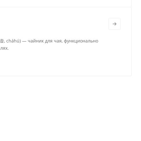
茶壶, cháhú) — чайник для чая, функционально
лях.