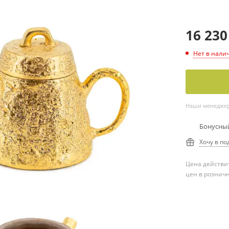
16 230
Нет в нали
Наши менеджеры
Бонусный
Хочу в по
Цена действит
цен в рознич