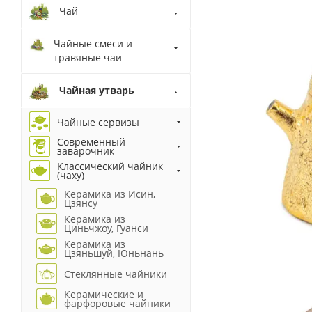
Чай
Чайные смеси и
травяные чаи
Чайная утварь
Чайные сервизы
Современный
заварочник
Классический чайник
(чаху)
Керамика из Исин,
Цзянсу
Керамика из
Циньчжоу, Гуанси
Керамика из
Цзяньшуй, Юньнань
Стеклянные чайники
Керамические и
фарфоровые чайники