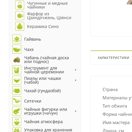
Чугунные и медные
чайники
Фарфор из
Цзиндэчжэнь, Цзянси
Керамика Сино
Гайвань
Чахэ
Чабань (чайная доска
ХАРАКТЕРИСТИКИ
или поднос)
Инструмент для
чайной церемонии
Пиалы или чашки
(чабэй)
Страна
Чахай (гундаобэй)
Материалы у
Ситечки
Тип обжига
Чайные фигурки или
игрушки (чачун)
Форма чайни
Чайная атмосфера
Имя мастера
Упаковка для хранения
Длина, см