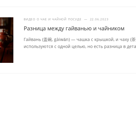
ВИДЕО О ЧАЕ И ЧАЙНОЙ ПОСУДЕ
—
22.06.2023
Разница между гайванью и чайником
Гайвань (盖碗, gàiwǎn) — чашка с крышкой, и чаху (
используются с одной целью, но есть разница в дета