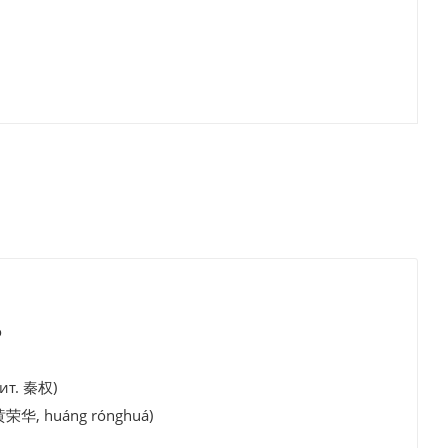
о
ит. 秦权)
黄荣华, huáng rónghuá)