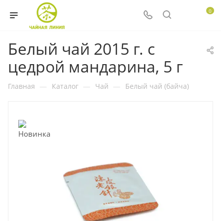
0
Белый чай 2015 г. с
цедрой мандарина, 5 г
Главная
—
Каталог
—
Чай
—
Белый чай (байча)