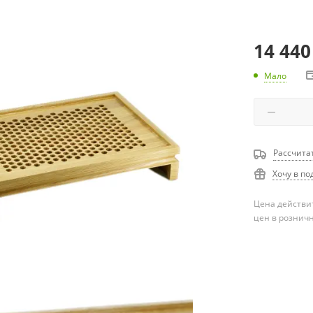
14 440
Мало
Рассчита
Хочу в по
Цена действит
цен в рознич