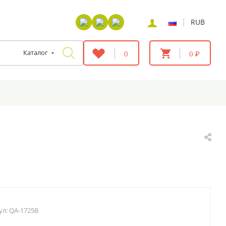
|
RUB
Каталог
0
0 ₽
ул:
QA-1725B