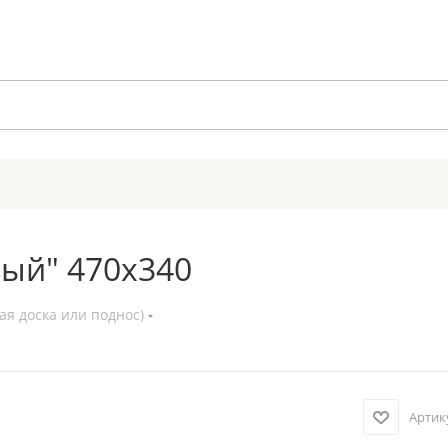
вый" 470х340
ая доска или поднос)
Артик