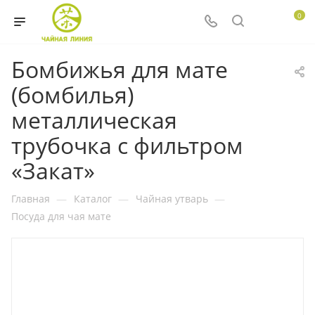
0
Бомбижья для мате
(бомбилья)
металлическая
трубочка с фильтром
«Закат»
Главная
—
Каталог
—
Чайная утварь
—
Посуда для чая мате