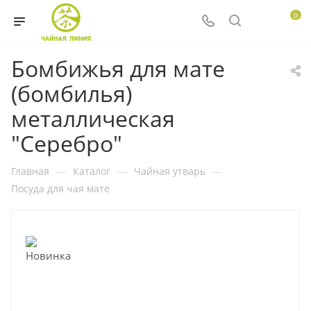
0
Бомбижья для мате
(бомбилья)
металлическая
"Серебро"
Главная
—
Каталог
—
Чайная утварь
—
Посуда для чая мате