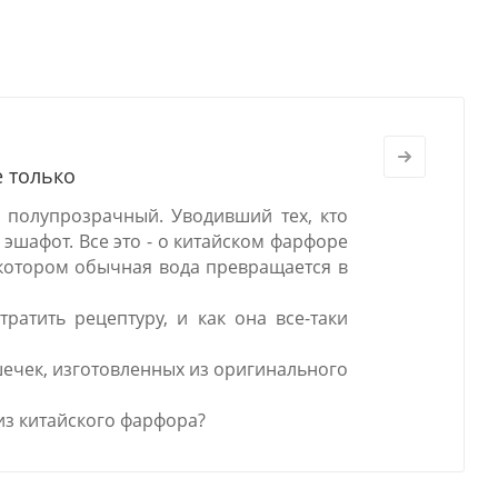
е только
 полупрозрачный. Уводивший тех, кто
 эшафот. Все это - о китайском фарфоре
в котором обычная вода превращается в
ратить рецептуру, и как она все-таки
шечек, изготовленных из оригинального
из китайского фарфора?