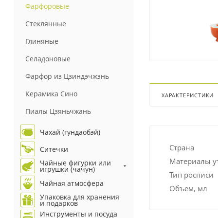
Фарфоровые
Стеклянные
Глиняные
Селадоновые
Фарфор из Цзиндэчжэнь
Керамика Сино
ХАРАКТЕРИСТИКИ
Пиалы Цзяньчжань
Чахай (гундаобэй)
Страна
Ситечки
Материалы у
Чайные фигурки или
игрушки (чачун)
Тип росписи
Чайная атмосфера
Объем, мл
Упаковка для хранения
и подарков
Инструменты и посуда