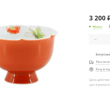
3 200
Много
Бонусный
Рассчита
Хочу в по
Цена действит
цен в рознич