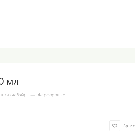
0 мл
шки (чабэй)
—
Фарфоровые
Артик