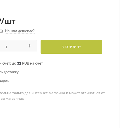
₽
/шт
Нашли дешевле?
В КОРЗИНУ
 счет:
до
32
RUB на счет
ть доставку
дарок
ельна только для интернет-магазина и может отличаться от
ных магазинах