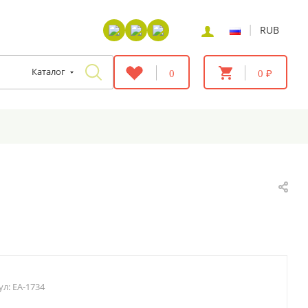
|
RUB
Каталог
0
0 ₽
ул:
EA-1734