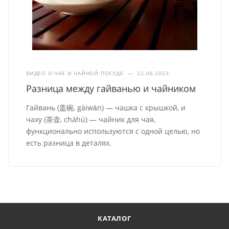
ВИДЕО О ЧАЕ И ЧАЙНОЙ ПОСУДЕ
—
22.06.2023
Разница между гайванью и чайником
Гайвань (盖碗, gàiwǎn) — чашка с крышкой, и
чаху (茶壶, cháhú) — чайник для чая,
функционально используются с одной целью, но
есть разница в деталях.
КАТАЛОГ