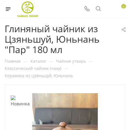
0
Глиняный чайник из
Цзяньшуй, Юньнань
"Пар" 180 мл
Главная
—
Каталог
—
Чайная утварь
—
Классический чайник (чаху)
—
Керамика из Цзяньшуй, Юньнань