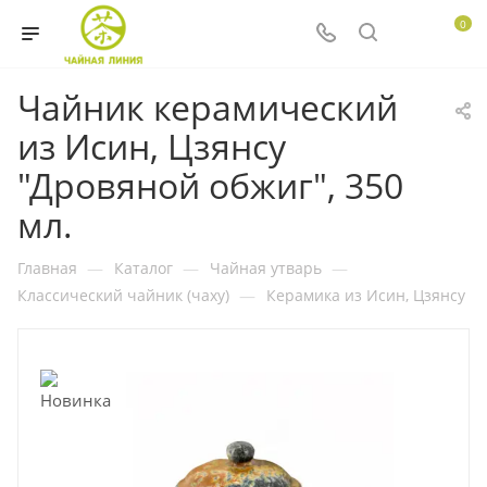
0
Чайник керамический
из Исин, Цзянсу
"Дровяной обжиг", 350
мл.
Главная
—
Каталог
—
Чайная утварь
—
Классический чайник (чаху)
—
Керамика из Исин, Цзянсу