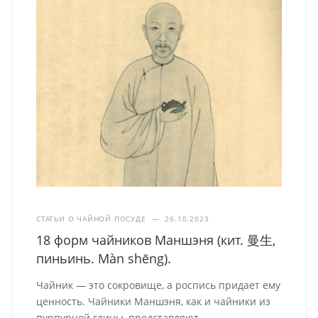
СТАТЬИ О ЧАЙНОЙ ПОСУДЕ
—
26.10.2023
18 форм чайников Маншэня (кит. 曼生,
пиньинь. Màn shēng).
Чайник — это сокровище, а роспись придает ему
ценность. Чайники Маншэня, как и чайники из
пурпурной глины, представляют