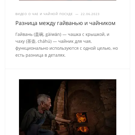
ВИДЕО О ЧАЕ И ЧАЙНОЙ ПОСУДЕ
—
22.06.2023
Разница между гайванью и чайником
Гайвань (盖碗, gàiwǎn) — чашка с крышкой, и
чаху (茶壶, cháhú) — чайник для чая,
функционально используются с одной целью, но
есть разница в деталях.