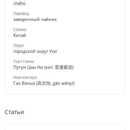
cháhú
Перевод
заварочный чайник
Страна
Китай
Округ
городской округ Уси
Сорт глины
Путун Цзы Ни (кит. 普通紫泥)
Имя мастера
Гао Вэньи (高文怡, gāo wényí)
Статьи