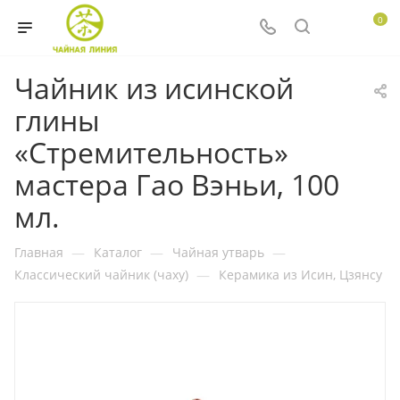
0
Чайник из исинской
глины
«Стремительность»
мастера Гао Вэньи, 100
мл.
Главная
—
Каталог
—
Чайная утварь
—
Классический чайник (чаху)
—
Керамика из Исин, Цзянсу