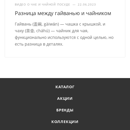
ВИДЕО О ЧАЕ И ЧАЙНОЙ ПОСУДЕ
—
22.06.2023
Разница между гайванью и чайником
Гайвань (盖碗, gàiwǎn) — чашка с крышкой, и
чаху (茶壶, cháhú) — чайник для чая,
функционально используются с одной целью, но
есть разница в деталях.
КАТАЛОГ
АКЦИИ
БРЕНДЫ
КОЛЛЕКЦИИ