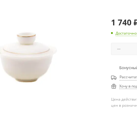
1 740
Достаточно
Бонусный
Рассчита
Хочу в по
Цена действит
цен в рознич