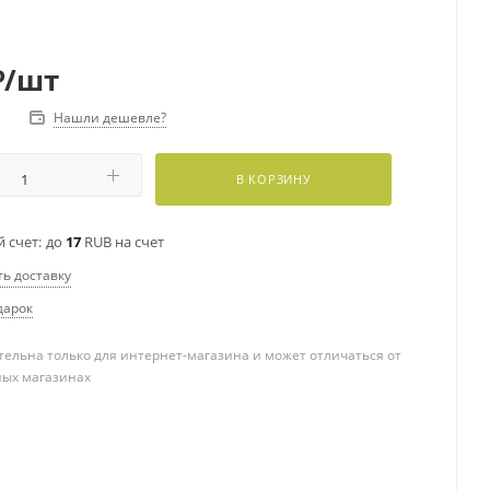
₽
/шт
Нашли дешевле?
В КОРЗИНУ
 счет:
до
17
RUB на счет
ть доставку
дарок
ельна только для интернет-магазина и может отличаться от
ных магазинах