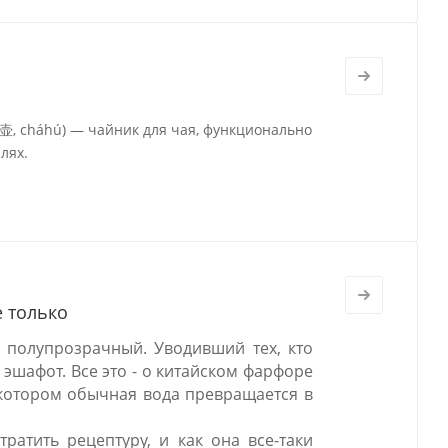
茶壶, cháhú) — чайник для чая, функционально
лях.
е только
 полупрозрачный. Уводивший тех, кто
 эшафот. Все это - о китайском фарфоре
в котором обычная вода превращается в
ратить рецептуру, и как она все-таки