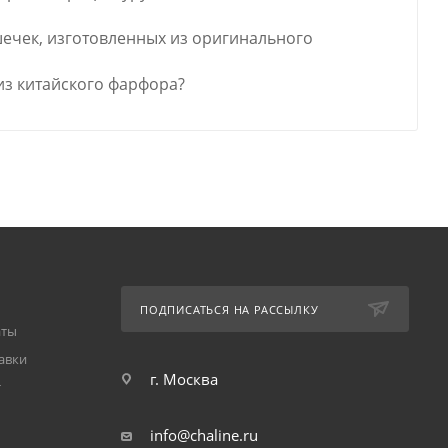
шечек, изготовленных из оригинального
из китайского фарфора?
ПОДПИСАТЬСЯ НА РАССЫЛКУ
аты
авки
г. Москва
т
info@chaline.ru