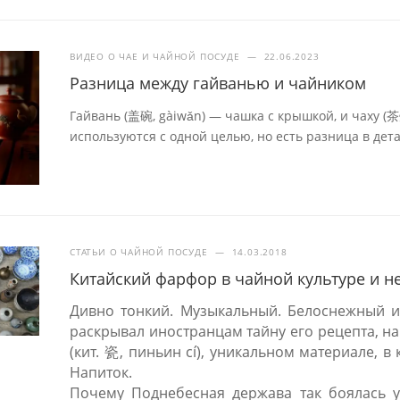
ВИДЕО О ЧАЕ И ЧАЙНОЙ ПОСУДЕ
—
22.06.2023
Разница между гайванью и чайником
Гайвань (盖碗, gàiwǎn) — чашка с крышкой, и чаху (
используются с одной целью, но есть разница в дета
СТАТЬИ О ЧАЙНОЙ ПОСУДЕ
—
14.03.2018
Китайский фарфор в чайной культуре и н
Дивно тонкий. Музыкальный. Белоснежный и
раскрывал иностранцам тайну его рецепта, на
(кит. 瓷, пиньин cí), уникальном материале, 
Напиток.
Почему Поднебесная держава так боялась ут