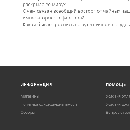
раскрыла ее миру?
С чем связан всеобщий восторг от чайных ча
императорского фарфора?
Какой бывает роспись на аутентичной посуде 
ИНФОРМАЦИЯ
ПОМОЩЬ
Магазины
Условия опл
Политика конфиденциальности
Условия дост
Обзоры
Вопрос-отве