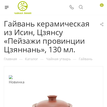
0
Гайвань керамическая
из Исин, Цзянсу
«Пейзажи провинции
Цзяннань», 130 мл.
Главная
—
Каталог
—
Чайная утварь
—
Гайвань