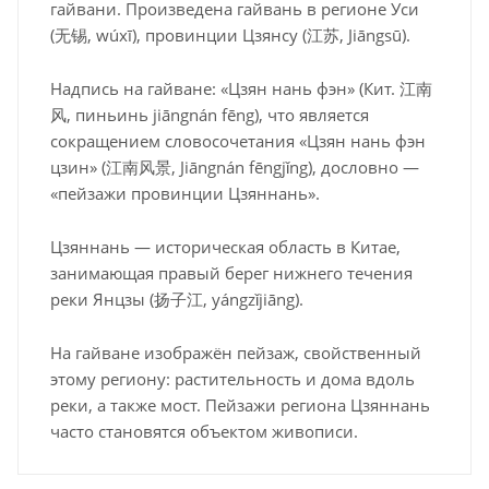
гайвани. Произведена гайвань в регионе Уси
(无锡, wúxī), провинции Цзянсу (江苏, Jiāngsū).
Надпись на гайване: «Цзян нань фэн» (Кит. 江南
风, пиньинь jiāngnán fēng), что является
сокращением словосочетания «Цзян нань фэн
цзин» (江南风景, Jiāngnán fēngjǐng), дословно —
«пейзажи провинции Цзяннань».
Цзяннань — историческая область в Китае,
занимающая правый берег нижнего течения
реки Янцзы (扬子江, yángzǐjiāng).
На гайване изображён пейзаж, свойственный
этому региону: растительность и дома вдоль
реки, а также мост. Пейзажи региона Цзяннань
часто становятся объектом живописи.