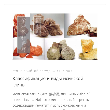
СТАТЬИ О ЧАЙНОЙ ПОСУДЕ
—
17.11.2022
Классификация и виды исинской
глины
Исинская глина (кит. 紫砂泥, пиньинь Zǐshā ní,
палл. Цзыша Ни) - это минеральный агрегат,
содержащий гематит, пурпурно-красный и