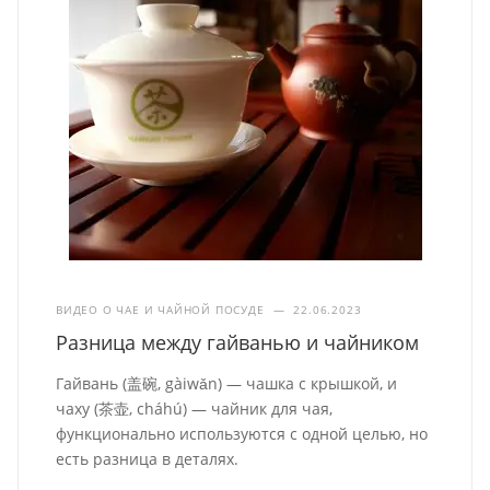
ВИДЕО О ЧАЕ И ЧАЙНОЙ ПОСУДЕ
—
22.06.2023
Разница между гайванью и чайником
Гайвань (盖碗, gàiwǎn) — чашка с крышкой, и
чаху (茶壶, cháhú) — чайник для чая,
функционально используются с одной целью, но
есть разница в деталях.