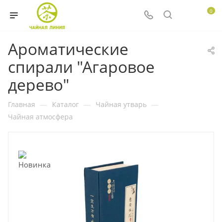
0
Ароматические
спирали "Агаровое
дерево"
Главная
—
Каталог
—
Чайная утварь
—
Чайная атмосфера