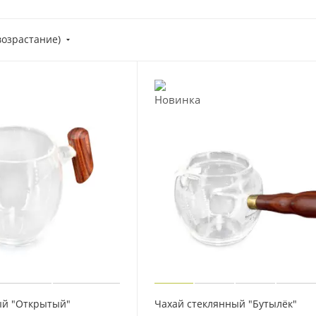
возрастание)
ый "Открытый"
Чахай стеклянный "Бутылёк"