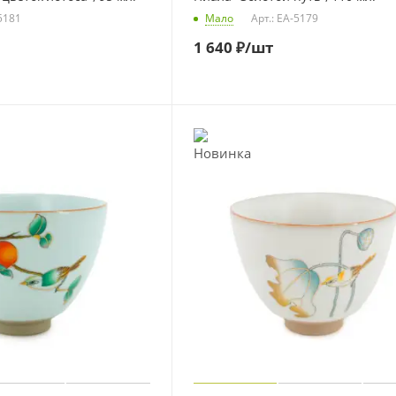
-5181
Мало
Арт.: EA-5179
1 640
₽
/шт