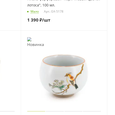
лотоса", 100 мл.
Мало
Арт.: EA-5178
1 390
₽
/шт