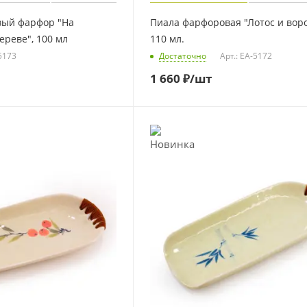
вый фарфор "На
Пиала фарфоровая "Лотос и воро
реве", 100 мл
110 мл.
-5173
Достаточно
Арт.: EA-5172
1 660
₽
/шт