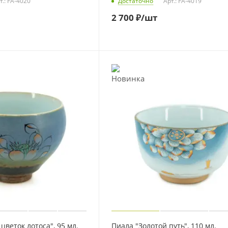
т.: FA-4020
Достаточно
Арт.: FA-4019
2 700
₽
/шт
цветок лотоса", 95 мл.
Пиала "Золотой путь", 110 мл.