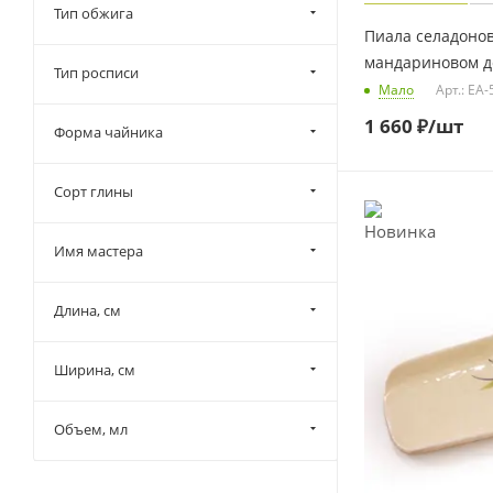
Тип обжига
Пиала селадоно
мандариновом де
Тип росписи
Мало
Арт.: EA
1 660
₽
/шт
Форма чайника
Сорт глины
Имя мастера
Длина, см
Ширина, см
Объем, мл