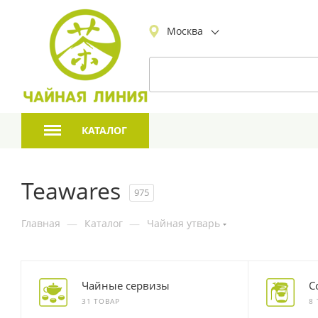
Москва
КАТАЛОГ
Teawares
975
Главная
—
Каталог
—
Чайная утварь
Чайные сервизы
С
31 ТОВАР
8