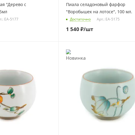
ая "Дерево с
Пиала селадоновый фарфор
5мл
"Воробышек на лотосе", 100 мл.
т.: EA-5177
Достаточно
Арт.: EA-5175
1 540
₽
/шт