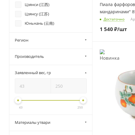
Пиала фарфоров
Цзянси (江西)
мандаринами" 8
Цзянсу (江苏)
Достаточно
Ар
Юньнань (云南)
1 540
₽
/шт
Регион
Производитель
Заявленный вес, гр
43
250
Материалы утвари