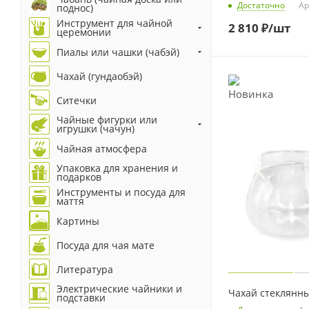
Достаточно
Ар
поднос)
Инструмент для чайной
2 810
₽
/шт
церемонии
Пиалы или чашки (чабэй)
Чахай (гундаобэй)
Ситечки
Чайные фигурки или
игрушки (чачун)
Чайная атмосфера
Упаковка для хранения и
подарков
Инструменты и посуда для
маття
Картины
Посуда для чая мате
Литература
Электрические чайники и
Чахай стеклянн
подставки