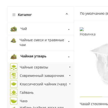
По умолчанию (
Каталог
Чай
Чайные смеси и травяные
чаи
Чайная утварь
Чайные сервизы
Современный заварочник
Классический чайник (чаху)
Гайвань
Чахэ
Чахай стеклянн
Чабань (чайная доска или