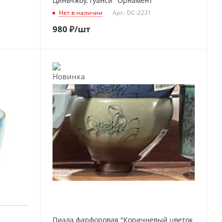
Циньчжоу, Гуанси "Орнамент"
Нет в наличии
Арт.: DC-2231
980
₽
/шт
Пиала фарфоровая "Коричневый цветок