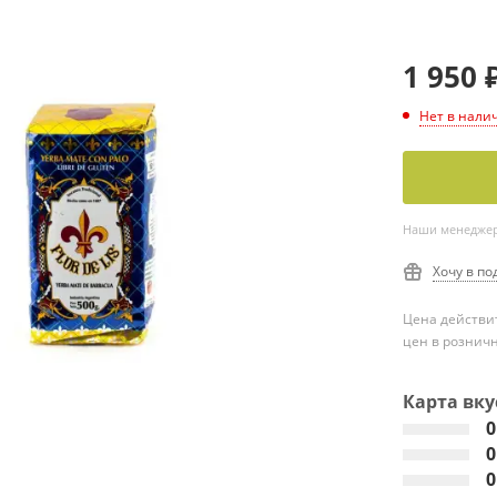
1 950
Нет в нали
Наши менеджеры
Хочу в по
Цена действит
цен в рознич
Карта вку
0
0
0