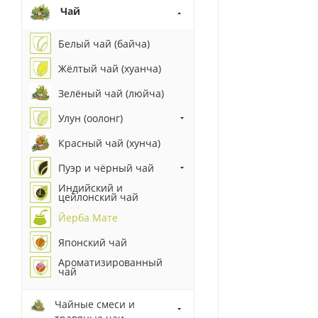
Чай
Белый чай (байча)
Жёлтый чай (хуанча)
Зелёный чай (люйча)
Улун (оолонг)
Красный чай (хунча)
Пуэр и чёрный чай
Индийский и
цейлонский чай
Йерба Мате
Японский чай
Ароматизированный
чай
Чайные смеси и