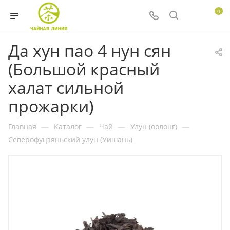
0
Да хун пао 4 нун сян
(Большой красный
халат сильной
прожарки)
Главная
—
Каталог
—
Чай
—
Улун (оолонг)
—
Северофуцзяньский улун (Уишань)