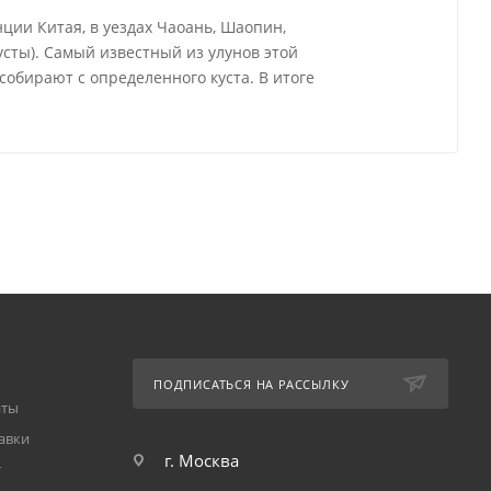
ции Китая, в уездах Чаоань, Шаопин,
сты). Самый известный из улунов этой
, собирают с определенного куста. В итоге
ПОДПИСАТЬСЯ НА РАССЫЛКУ
аты
авки
г. Москва
т