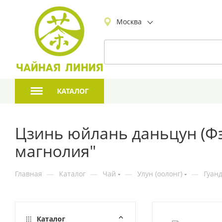
Москва
КАТАЛОГ
Цзинь юйлань даньцун (Ф
магнолия"
Главная
—
Каталог
—
Чай
—
Улун (оолонг)
—
Гуан
Каталог