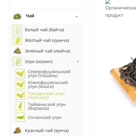
Чай
Белый чай (байча)
Жёлтый чай (хуанча)
Зелёный чай (люйча)
Улун (оолонг)
Северофуцзяньский
улун (Уишань)
Южнофуцзяньский
улун (Аньси)
Гуандунский улун
(Чаочжоу)
Тайваньский улун
(Формоза)
Сочинский улун
Красный чай (хунча)