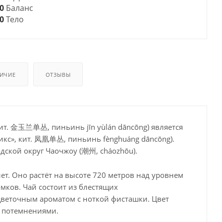
0
Баланс
0
Тело
ИЧИЕ
ОТЗЫВЫ
ит. 金玉兰单丛, пиньинь jīn yùlán dāncōng) является
икс», кит. 凤凰单丛, пиньинь fènghuáng dāncōng).
дской округ Чаочжоу (潮州, cháozhōu).
ет. Оно растёт на высоте 720 метров над уровнем
мков. Чай состоит из блестящих
веточным ароматом с ноткой фисташки. Цвет
с потемнениями.