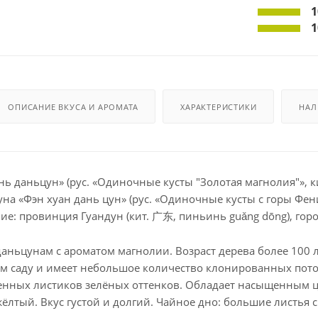
1
1
ОПИСАНИЕ ВКУСА И АРОМАТА
ХАРАКТЕРИСТИКИ
НАЛ
ь даньцун» (рус. «Одиночные кусты "Золотая магнолия"», к
на «Фэн хуан дань цун» (рус. «Одиночные кусты с горы Фен
е: провинция Гуандун (кит. 广东, пиньинь guǎng dōng), горо
даньцунам с ароматом магнолии. Возраст дерева более 100 л
м саду и имеет небольшое количество клонированных пото
енных листиков зелёных оттенков. Обладает насыщенным ц
жёлтый. Вкус густой и долгий. Чайное дно: большие листья 