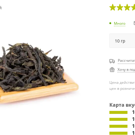
Много
Рассчита
Хочу в по
Цена действит
цен в рознич
Карта вку
1
1
1
1