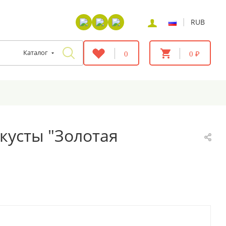
|
RUB
Каталог
0
0 ₽
кусты "Золотая