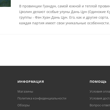
В провинции Гуандун, самой южной и теплой провин
Цяолин делают особые улуны Дань Цун (Одинокие Ку
группы - Фэн Хуан Дань Цун. Его, как и другие сорта
каждая партия имеет свои уникальные особенности.
ИНФОРМАЦИЯ
ПОМОЩЬ
Магазины
Условия опл
Политика конфиденциальности
Условия дост
Обзоры
Вопрос-отве