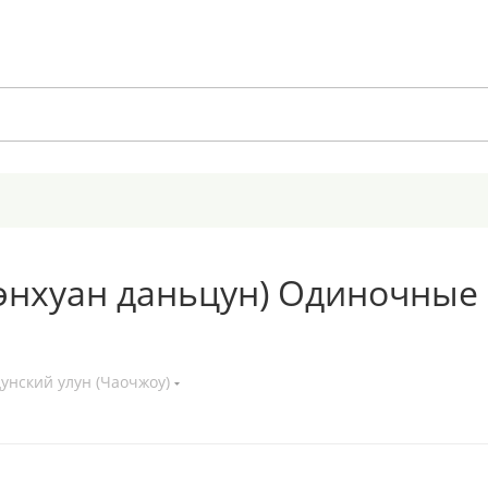
энхуан даньцун) Одиночные 
дунский улун (Чаочжоу)