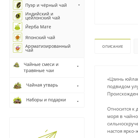
Пуэр и чёрный чай
Индийский и
цейлонский чай
Йерба Мате
Японский чай
Ароматизированный
ОПИСАНИЕ
чай
Чайные смеси и
травяные чаи
«Цзинь юйлан
Чайная утварь
подвидом улу
Происхождени
Наборы и подарки
Относится к 
моря в чайно
сильноскруч
настоя ярко-