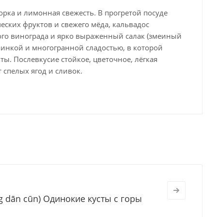
орка и лимонная свежесть. В прогретой посуде
еских фруктов и свежего мёда, кальвадос
ого винограда и ярко выраженный салак (змеиный
рчинкой и многогранной сладостью, в которой
ы. Послевкусие стойкое, цветочное, лёгкая
т спелых ягод и сливок.
 dān cūn) Одинокие кусты с горы