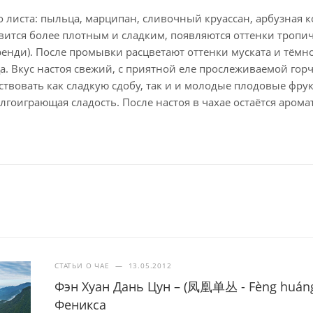
о листа: пыльца, марципан, сливочный круассан, арбузная к
вится более плотным и сладким, появляются оттенки тропич
енди). После промывки расцветают оттенки муската и тёмн
ца. Вкус настоя свежий, с приятной еле прослеживаемой го
твовать как сладкую сдобу, так и и молодые плодовые фрукт
олгоиграющая сладость. После настоя в чахае остаётся арома
СТАТЬИ О ЧАЕ
—
13.05.2012
Фэн Хуан Дань Цун – (凤凰单丛 - Fèng huáng
Феникса