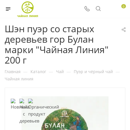
0
Шэн пуэр со старых
деревьев гор Булан
марки "Чайная Линия"
200 г
Главная
—
Каталог
—
Чай
—
Пуэр и чёрный чай
—
Чайная линия